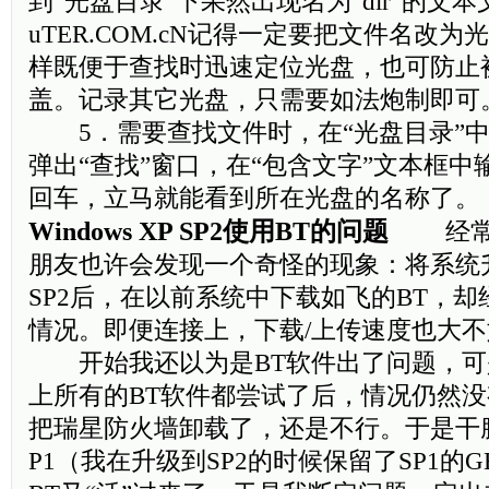
到“光盘目录”下果然出现名为“dir”的文本文件
uTER.COM.cN记得一定要把文件名改
样既便于查找时迅速定位光盘，也可防止
盖。记录其它光盘，只需要如法炮制即可
5．需要查找文件时，在“光盘目录”中按“C
弹出“查找”窗口，在“包含文字”文本框
回车，立马就能看到所在光盘的名称了
Windows XP SP2使用BT的问题
经常使
朋友也许会发现一个奇怪的现象：将系统升级到
SP2后，在以前系统中下载如飞的BT，
情况。即便连接上，下载/上传速度也大
开始我还以为是BT软件出了问题，可
上所有的BT软件都尝试了后，情况仍然
把瑞星防火墙卸载了，还是不行。于是干
P1（我在升级到SP2的时候保留了SP1的