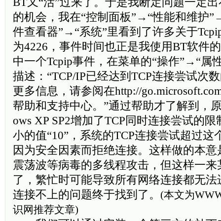
BT又“活”过来了。于是我断定问题一定出
的机会，我在“控制面板”→“性能和维护”→
件查看器”→“系统”里看到了许多关于Tcp
为4226，事件时间也正是我使用BT软件
中一个Tcpip事件，在菜单的“操作”→“
描述：“TCP/IP已经达到TCP连接尝试
更多信息，请参阅在http://go.microsoft.com/f
帮助和支持中心。”通过帮助才了解到，原
ows XP SP2增加了TCP同时连接尝试
小的值“10”，系统的TCP连接尝试超过
因为安全因素而拒绝连接。这样做的本意
震荡波等病毒的多线程攻击，但这样一来某
了，繁忙时可能导致所有网络连接都无法
连接不上的问题终于找到了。
(本文为
WWW
识网推荐文章)