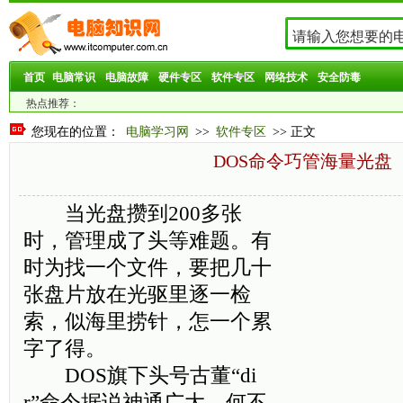
首页
电脑常识
电脑故障
硬件专区
软件专区
网络技术
安全防毒
热点推荐：
您现在的位置：
电脑学习网
>>
软件专区
>> 正文
DOS命令巧管海量光盘
当光盘攒到200多张
时，管理成了头等难题。有
时为找一个文件，要把几十
张盘片放在光驱里逐一检
索，似海里捞针，怎一个累
字了得。
DOS旗下头号古董“di
r”命令据说神通广大，何不