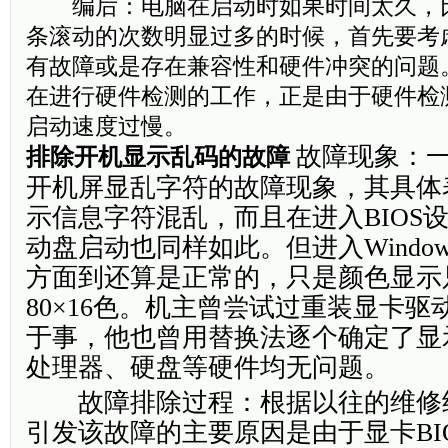
编后：电脑在启动时如果时间太久，比如
条滚动的次数明显过多的时候，首先要考
有故障或是存在兼容性和硬件冲突的问题
在进行硬件检测的工作，正是由于硬件检
启动速度过慢。
故障现象：
排除开机显示乱码的故障
开机屏显乱字符的故障现象，其具体
示信息字符混乱，而且在进入BIOS设置
动盘启动也同样如此。但进入Windo
方面到还算是正常的，只是颜色显示只
80×16色。机主曾尝试过重装显卡
于事，他也曾用替换法逐个确定了显
处理器、硬盘等硬件均无问题。
故障排除过程：根据以往的维修
引发该故障的主要原因是由于显卡BI