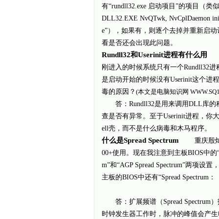
有“rundll32.exe 启动项目”的项目（类似
DLL32.EXE NvQTwk, NvCplDaemon init
e”），如果有，则逐个去掉并重新启动
看是否还会出现此问题。
Rundll32和Userinit进程有什么用
问
刚进入的时候系统只有一个Rundll
是启动开始的时候没有Userinit
毒的原因？
(本文是电脑知识网
WWW.SQ1
答：Rundll32是用来调用DLL库的
查是否有异常。至于Userinit进程
ell壳，而不是什么病毒和木马程序。
什么是Spread Spectrum
重庆殷灿蜂：我
00+使用。现在我注意到主板BIOS中的“Advanced
m”和“AGP Spread Spectru
主板的BIOS中还有“Spread Spectr
答：扩展频谱（Spread Spect
时钟发生器工作时，脉冲的峰值会产生