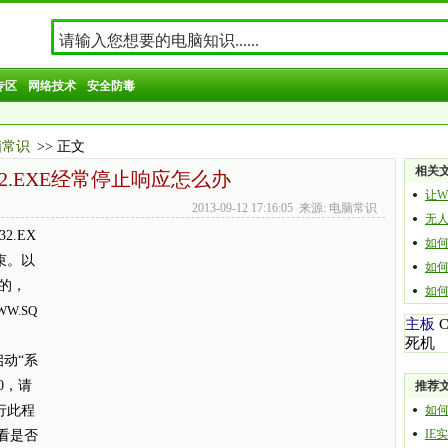
专区
网络技术
安全防毒
脑常识
>> 正文
相关
L32.EXE经常停止响应怎么办
让W
2013-09-12 17:16:05 来源: 电脑常识
无人
.EX
如何安
束。以
如何自
的，
如何使
WW.SQ
主板
死机
启动“系
00，请
推荐
运行此程
如
IE
看是否