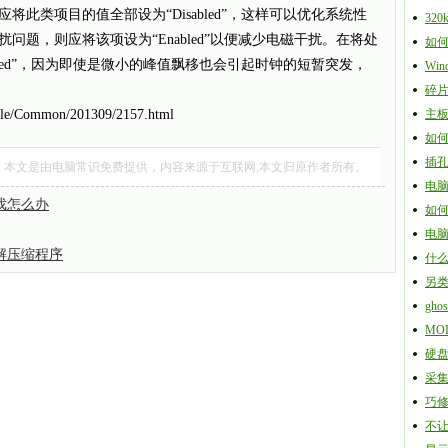
此类项目的值全部设为“Disabled”，这样可以优化系统性
32
题，则应将该项设为“Enabled”以便减少电磁干扰。在将处
如何
bled”，因为即使是微小的峰值飘移也会引起时钟的短暂突发，
Win
碎
icle/Common/201309/2157.html
主板
如何
插
》本文是由
电脑常识
免费提供，内容来源于互联网,本文归原作者所有。
电
戏怎么办
如
电
解压缩程序
什么
另
gh
MO
硬
采
巧
不让A