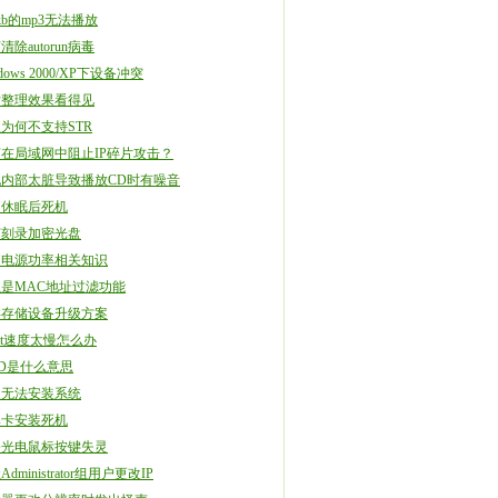
0kb的mp3无法播放
清除autorun病毒
dows 2000/XP下设备冲突
片整理效果看得见
为何不支持STR
在局域网中阻止IP碎片攻击？
孔内部太脏导致播放CD时有噪音
脑休眠后死机
何刻录加密光盘
脑电源功率相关知识
是MAC地址过滤功能
类存储设备升级方案
ost速度太慢怎么办
D是什么意思
盘无法安装系统
集卡安装死机
修光电鼠标按键失灵
dministrator组用户更改IP