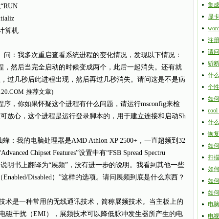
集
“RUN
显
ializ
wo
计算机
注
请问
：我多次重启查看系统进程的变化情况，发现以下情况：
斩断
32进程，然后当完全启动的时候变成两个，此后一起消失。还有就
什
这个进程，过几秒后此进程出现，然后再过几秒消失。请问这是不是病
个
20.COM
推荐文章)
如何
程序，你如果怀疑这个进程有什么问题，请运行msconfig来检
coo
，你大可放心，这个进程是运行登录脚本的，用于建立连接和启动Sh
什么
恢
的电脑处理器是AMD Athlon XP 2500+，一直超频到32
如何
 Chipset Features”设置中有“FSB Spread Spectru
扫
m”两项设置，说明书上翻译为“展频”，没有进一步的说明。我看到其他一些
如何
um：（Enabled/Disabled）”这样的选项。请问展频到底是什么东西？
如何
如
rum）技术是一种常用的无线通讯技术，简称展频技术。当主板上的
电
电磁干扰（EMI），展频技术可以降低脉冲发生器所产生的电
电