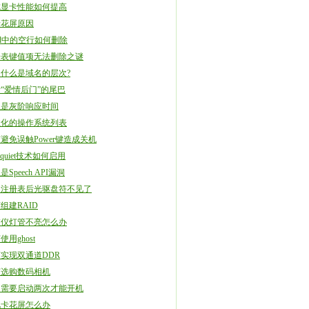
成显卡性能如何提高
卡花屏原因
rd中的空行如何删除
册表键值项无法删除之谜
什么是域名的层次?
“爱情后门”的尾巴
么是灰阶响应时间
性化的操作系统列表
避免误触Power键造成关机
l quiet技术如何启用
是Speech API漏洞
复注册表后光驱盘符不见了
组建RAID
描仪灯管不亮怎么办
使用ghost
实现双通道DDR
何选购数码相机
脑需要启动两次才能开机
视卡花屏怎么办