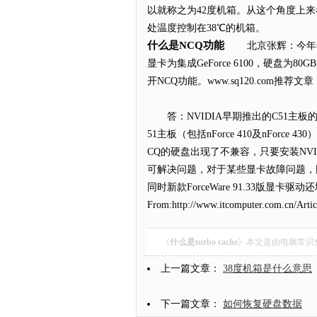
以就称之为42度机箱。从这个角度上来
处温度控制在38℃的机箱。
什么是NCQ功能
北京张辉：今年年初
显卡为集成GeForce 6100，硬盘为8
开NCQ功能。www.sq120.com推荐文章
答：NVIDIA早期推出的C51主板的确存
51主板（包括nForce 410及nFor
CQ的硬盘出现了不兼容，只要安装NVIDIA n
可解决问题，对于某些显卡故障问题，同样
同时新款ForceWare 91.33版显卡驱
From:http://www.itcomputer.com.cn/Art
《
什么是turbo cache
》本文是由
电脑常识
上一篇文章：
38度机箱是什么意思
下一篇文章：
如何恢复硬盘数据