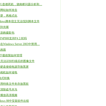
个U盘都死机，烧南桥问题分析和…
意网站如何攻击
清楚，再格式化
ndows脚本宿主无法找到脚本文件
不到光驱
何选购摄影包
4P800支持P4 2.8E吗
Windows Server 2003中禁用…
机画面
P下载权限如何管理
R无法识别扫描后的图像文件
动硬盘接错电源导致黑屏
码相机如何省电
e格式转换
何用特殊文件夹存放黑软
何清除盗号木马
何播放高清视频
ndows 98中安装软件出错