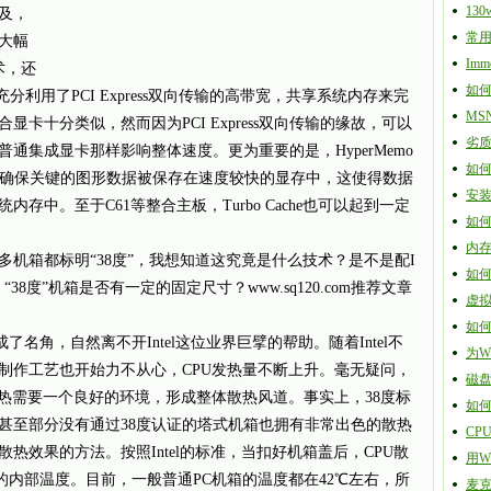
13
普及，
常用
大幅
Imme
技术，还
如何
它们都充分利用了PCI Express双向传输的高带宽，共享系统内存来完
MS
卡十分类似，然而因为PCI Express双向传输的缘故，可以
劣
通集成显卡那样影响整体速度。更为重要的是，HyperMemo
如
分配内存，确保关键的图形数据被保存在速度较快的显存中，这使得数据
安装
存中。至于C61等整合主板，Turbo Cache也可以起到一定
如
内
箱都标明“38度”，我想知道这究竟是什么技术？是不是配I
如
“38度”机箱是否有一定的固定尺寸？www.sq120.com推荐文章
虚
如何
名角，自然离不开Intel这位业界巨擘的帮助。随着Intel不
为Wi
制作工艺也开始力不从心，CPU发热量不断上升。毫无疑问，
磁盘
散热需要一个良好的环境，形成整体散热风道。事实上，38度标
如
甚至部分没有通过38度认证的塔式机箱也拥有非常出色的散热
CP
热效果的方法。按照Intel的标准，当扣好机箱盖后，CPU散
用W
的内部温度。目前，一般普通PC机箱的温度都在42℃左右，所
麦