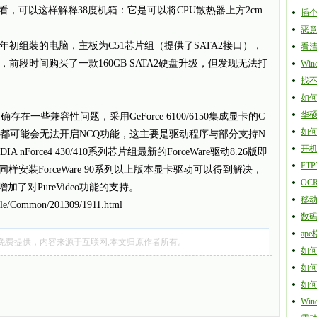
看，可以这样解释38度机箱：它是可以将CPU散热器上方2cm
插
恶
组装的电脑，主板为C51芯片组（提供了SATA2接口），
看
0GB，前段时间购买了一款160GB SATA2硬盘升级，但发现无法打
Wi
找
如
华硕P
在一些兼容性问题，采用GeForce 6100/6150集成显卡的C
如何在
ce 430）都可能会无法开启NCQ功能，这主要是驱动程序与部分支持N
开
Force4 430/410系列芯片组最新的ForceWare驱动8.26版即
FT
安装ForceWare 90系列以上版本显卡驱动可以得到解决，
OC
动还增加了对PureVideo功能的支持。
移
icle/Common/201309/1911.html
数
ap
免费提供，内容来源于互联网,本文归原作者所有。
如
如
如
Wi