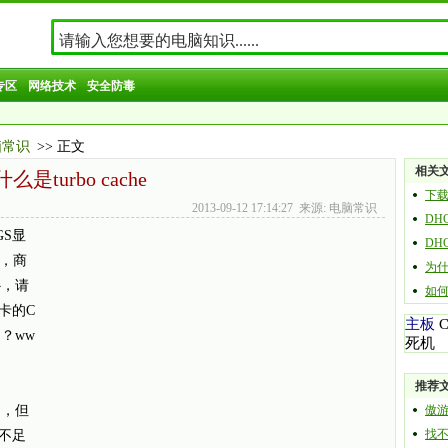
专区
网络技术
安全防毒
脑常识
>> 正文
相关
什么是turbo cache
下载
2013-09-12 17:14:27 来源: 电脑常识
DH
GS显
DH
过，商
为
补，请
如
卡的C
主板
用？ww
死机
推荐
用，但
傲
找
不足