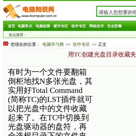
首页
电脑常识
电脑故障
硬件专区
软件专区
网络技术
安全防毒
热点推荐：
您现在的位置：
电脑学习网
>>
软件专区
>> 正文
用TC创建光盘目录收藏
有时为一个文件要翻箱
倒柜地找N多张光盘，其
实用好Total Command
(简称TC)的LST插件就可
以把光盘中的文件收藏
起来了。在TC中切换到
光盘驱动器的盘符，再
全选根目录下的文件夹