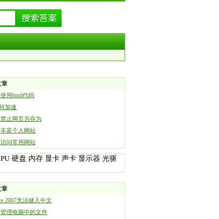
文章
使用html代码
如何加速
何禁止网页另存为
何丰富个人网站
速访问常用网站
CPU
硬盘
内存
显卡
声卡
显示器
光驱
文章
ice 2007无法键入中文
何管理电脑中的文件