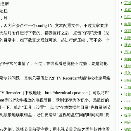
可
随意解
风
址栏
BI
，然
电
为它会产生一个config.INI 文本配置文件。不过大家要注
还
无法对附件进行下载的。都设置好之后，点击“保存”按钮（见
刻
的目录中，都下载完之后就可以一起进行解压缩，而不必一个
硬
用C
如
很平常的事情了，不过，在线观看总觉得不过瘾，要是能把
让歌
关闭
题，其实只要借助P2P TV Recorder就能轻松搞定网络
sa
工薪
rder（下载地址：http://download.cpcw.com）可以将PP
诺顿
See、Tvant等P2P软件播放的电视节目，录制保存为体积小、品质好的
Pro
一下。单击“工具→设置”，点击“存放数据的目录”先将录制节
如
免频繁地读取磁盘，记住要清除“监视磁盘空间的时间间隔”复
提示Pl
内
ve为例，选择节目前要注意：用电视节目导航之类的软件查看
键