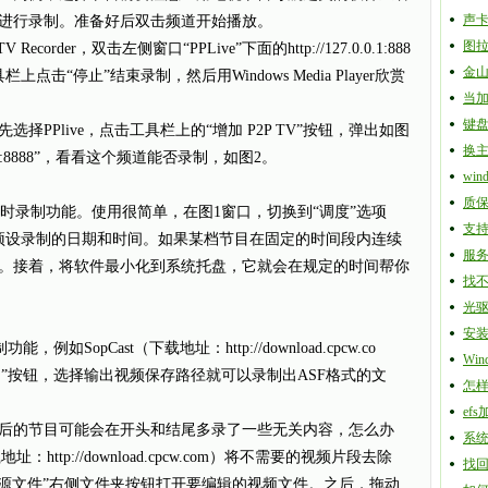
声
进行录制。准备好后双击频道开始播放。
图
der，双击左侧窗口“PPLive”下面的http://127.0.0.1:888
金山
击“停止”结束录制，然后用Windows Media Player欣赏
当加
键
Plive，点击工具栏上的“增加 P2P TV”按钮，弹出如图
换
0.0.1:8888”，看看这个频道能否录制，如图2。
wi
质
心的定时录制功能。使用很简单，在图1窗口，切换到“调度”选项
支持
预设录制的日期和时间。如果某档节目在固定的时间段内连续
服
。接着，将软件最小化到系统托盘，它就会在规定的时间帮你
找
光驱
安
opCast（下载地址：http://download.cpcw.co
Wi
”按钮，选择输出视频保存路径就可以录制出ASF格式的文
怎
ef
的节目可能会在开头和结尾多录了一些无关内容，怎么办
系统
下载地址：http://download.cpcw.com）将不需要的视频片段去除
找回
来源文件”右侧文件夹按钮打开要编辑的视频文件。之后，拖动