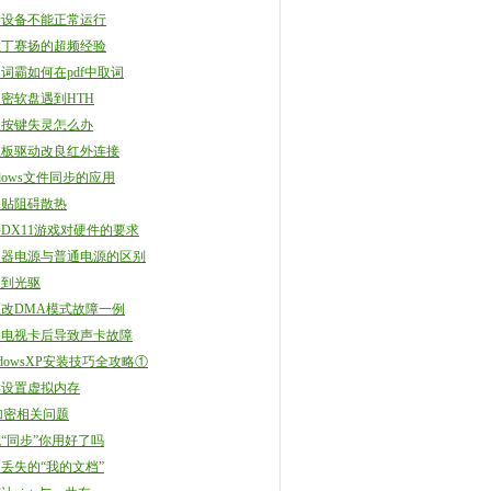
卡设备不能正常运行
拉丁赛扬的超频经验
词霸如何在pdf中取词
密软盘遇到HTH
盘按键失灵怎么办
主板驱动改良红外连接
ndows文件同步的应用
保贴阻碍散热
DX11游戏对硬件的要求
务器电源与普通电源的区别
不到光驱
改DMA模式故障一例
装电视卡后导致声卡故障
ndowsXP安装技巧全攻略①
样设置虚拟内存
s加密相关问题
“同步”你用好了吗
丢失的“我的文档”