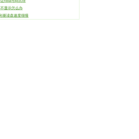
让vista与xp共存
件不显示怎么办
×光驱读盘速度很慢