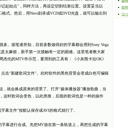
如何
标记起始点”，同样方法，再设定切割结束位置。设置妥当以
控
G格式。然后，用Nero刻录成VCD或DVD光盘，就可以输出到
52
据笔者所知，目前多数做得好的字幕都会用到Sony Vega
就是太麻烦，新手第一次接触有一定的困难。这里笔者教大家
周杰伦的MTV作示范，要用到的工具有：《小灰熊卡拉OK》
击“新建歌词文件”。此时软件的黑色背景会变成白色可编辑
，就会换成原来的背景了。打开“媒体播放器”播放歌曲，当
，这时歌词会变色，以此类推，后面的歌词也是一样的操作
幕文件”按默认保存成AVI的格式就行了。
字幕进行合成。先把MV放在第一条轨道上，再把生成的字幕