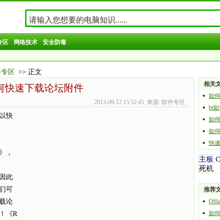
专区
网络技术
安全防毒
件专区
>> 正文
相关
何快速下载论坛附件
如何
2013-09-12 15:52:45 来源: 软件专区
bt
以快
如
如
快
》，
主板
死机
因此
们可
推荐
载论
Off
如
！《R