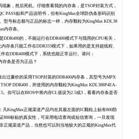
乱码现象，然后死机。仔细查看我的内存条，是TSOP封装方式，
QC PASS贴和产品说明书，但有KingMax全球防伪条形码识别
号标志都与正品的标志一样，内存颗粒为KingMax KDL38
Max内存条。
R400的，不能运行在DDR400模式下与我用的CPU有关，
的，因此内存条只能工作在DDR333模式下，如果用的是支持超线程、
能工作在DDR400模式下，系统也能正常运行。请问：
6MB内存条是否为正品？
推出过廉价的采用TSOP封装的DDR400内存条，其型号为MPX
6MB TSOP DDR400，所使用的内存颗粒为KingMax KDL388P4EA-
2.5。你可以在BIOS中将内存CL值设为2.5或3，看看内存条是否
凡KingMax正规渠道产品均在其最左面的IC颗粒上贴有800防
证800标贴的真实性，可采用电话查询或短信查询，一旦发现
正规渠道产品，当然也可以到当地较大的正规的KingMax代