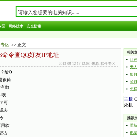
专区
网络技术
安全防毒
件专区
>> 正文
相关
S命令查QQ好友IP地址
让W
2013-09-12 17:12:08 来源: 软件专区
无人
？给Q
如何安
是很简
如何使
没有做
怎样保
件呗，
主板
？可
死机
说去
令
推荐
应用软
重
电
还占