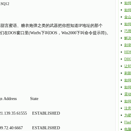
如何
SQ12
如何
金山
如
言蜜语、糖衣炮弹之类的武器把你想知道IP地址的那个
巧用
在DOS窗口里(Win9x下叫DOS，Win2000下叫命令提示符)。
解
刻录
HD
DH
让RM
刷新
如何
如
震
n Address State
如何
注意
1.139.35:61555 ESTABLISHED
为硬
Fl
09.72.40:6667 ESTABLISHED
电