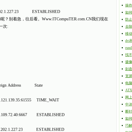
操
202.1.227:23 ESTABLISHED
如何
别着急，往后看。Www.ITCompuTER.com.CN我们现在
防
一次:
去除
移
dv
run
找不
摄
刻盘时
宽
电
gn Address State
ATX
网
21.139.35:61555 TIME_WAIT
中
断针
109.72.40:6667 ESTABLISHED
如
巧
.202.1.227:23 ESTABLISHED