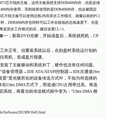
i875芯片组的主板，这些主板虽然支持DDR400内存，但是必须
DDR400内存使用，否则就算使用的是DDR400内存，也会被固定
800芯片组主板可以使用总线/内存异步工作模式，就像以前的PC1
z下一样，DDR400内存也同样可以工作在较低的总线速度下。但是
果是异步工作模式的话，建议设置CL=3。
象一：新装DVD光驱，开始读盘后，系统就死机，CP
作正常。但重装系统以后，在刻盘时系统运行别的
往往死机，造成盘片报废。
装了主板驱动和系统补丁，硬件也没有任何问题。
管理器→IDE ATA/ATAPI控制器→IDE次通道(Sec
→属性→高级设置”里光驱所在的设备传送方式中，不知为何选择的
在Ultra DMA方式下，而造成CPU占用率过高。将选
启系统，再看当前传送模式框中变为：“Ultra DMA 模
cle/Software/201309/1645.html