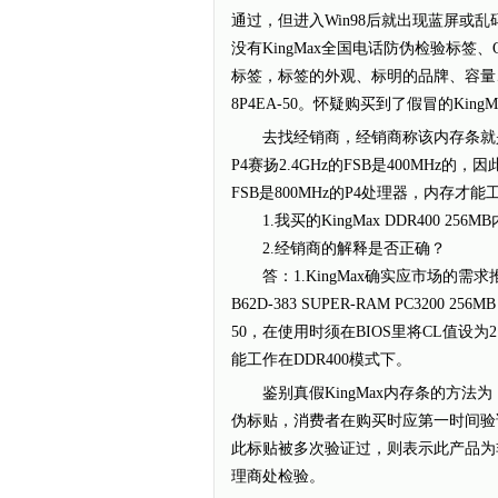
通过，但进入Win98后就出现蓝屏或
没有KingMax全国电话防伪检验标签、
标签，标签的外观、标明的品牌、容量、型
8P4EA-50。怀疑购买到了假冒的King
去找经销商，经销商称该内存条就是DD
P4赛扬2.4GHz的FSB是400MHz
FSB是800MHz的P4处理器，内存才
1.我买的KingMax DDR400 25
2.经销商的解释是否正确？
答：1.KingMax确实应市场的需求
B62D-383 SUPER-RAM PC3200 25
50，在使用时须在BIOS里将CL值设为
能工作在DDR400模式下。
鉴别真假KingMax内存条的方法为：
伪标贴，消费者在购买时应第一时间验
此标贴被多次验证过，则表示此产品为非
理商处检验。