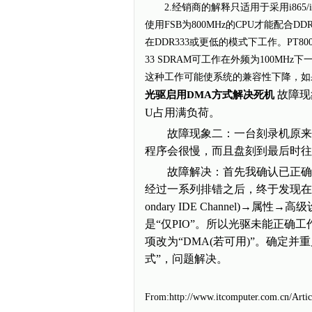
2.经销商的解释只适用于采用i865/
使用FSB为800MHz的CPU才能配合
在DDR333或更低的模式下工作。PT
33 SDRAM可工作在外频为100MH
这种工作可能使系统的兼容性下降，如
故障现
光驱启用DMA方式解决死机
U占用满负荷。
故障现象二：一台刻录机原来工
程序会很慢，而且盘刻到最后时
故障解决：首先我确认已正确安
经过一系列排错之后，终于发现在“设备
ondary IDE Channel)
是“仅PIO”。所以光驱未能正确工作
项改为“DMA(若可用)”。确定并重
式”，问题解决。
From:http://www.itcomputer.com.cn/Arti