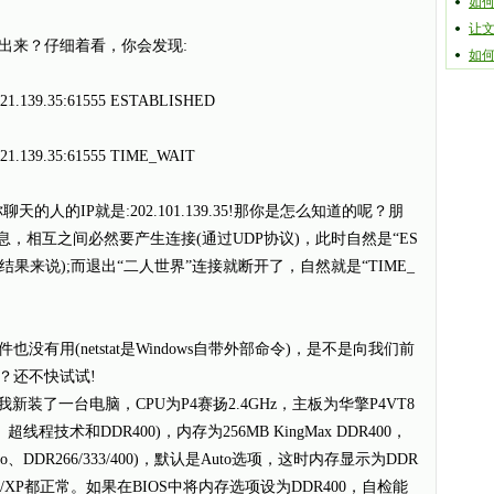
如
让
来？仔细着看，你会发现:
如何
21.139.35:61555 ESTABLISHED
21.139.35:61555 TIME_WAIT
的IP就是:202.101.139.35!那你是怎么知道的呢？朋
息，相互之间必然要产生连接(通过UDP协议)，此时自然是“ES
-n命令的结果来说);而退出“二人世界”连接就断开了，自然就是“TIME_
用(netstat是Windows自带外部命令)，是不是向我们前
保？还不快试试!
新装了一台电脑，CPU为P4赛扬2.4GHz，主板为华擎P4VT8
z、超线程技术和DDR400)，内存为256MB KingMax DDR400，
、DDR266/333/400)，默认是Auto选项，这时内存显示为DDR
8/XP都正常。如果在BIOS中将内存选项设为DDR400，自检能