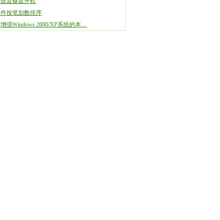
何设置键盘开机
文件按笔划数排序
增强Windows 2000/XP系统的本…