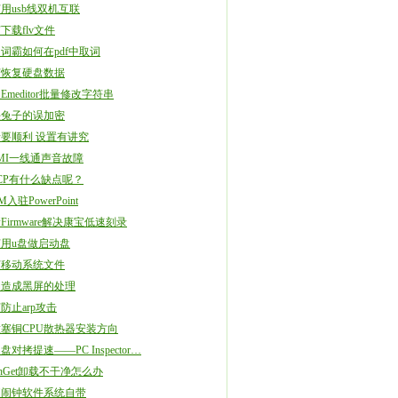
用usb线双机互联
下载flv文件
词霸如何在pdf中取词
何恢复硬盘数据
Emeditor批量修改字符串
决兔子的误加密
要顺利 设置有讲究
MI一线通声音故障
CP有什么缺点呢？
入驻PowerPoint
Firmware解决康宝低速刻录
用u盘做启动盘
何移动系统文件
动造成黑屏的处理
防止arp攻击
塞铜CPU散热器安装方向
盘对拷提速——PC Inspector…
ashGet卸载不干净怎么办
脑闹钟软件系统自带