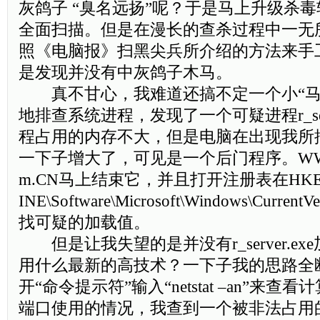
灰鸽子 “臭名远扬”呢？于是马上升级杀
全面扫描。但是在漫长的查杀过程中一无
照《电脑报》扫黑尖兵所介绍的方法来手
是发现并没有中灰鸽子木马。
真不甘心，我难道还搞不定一个小“马
地排查系统进程，发现了一个可疑进程r_serv
程占用的内存不大，但是电脑在出现我所
一下子增大了，可见是一个后门程序。WWW.IT
m.CN马上结束它，并且打开注册表在HKEY
INE\Software\Microsoft\Windows\Curre
找可疑的加载值。
但是让我失望的是并没有r_server.e
用什么最新的高技术？一下子我的思路全
开“命令提示符”输入“netstat –an”来
端口使用的情况，我查到一个被非法占用的