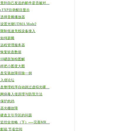
何查到自己发送的邮件是否被对…
ash FXP目录醒目显示
何选择音频播放器
设置光驱UDMA Mode2
何限制低速无线设备接入
卡如何超频
何远程管理服务器
何恢复软盘数据
1010硒鼓加粉图解
么样把小图变大图
硬盘安装故障排除一例
何入侵论坛
磁盘整理程序自动跳过虚拟光碟…
域网病毒入侵原理与防范方法
何保护肉鸡
示器光栅故障
于硬盘主引导区的问题
监控全攻略（下）──完善MR…
邮箱 节省空间