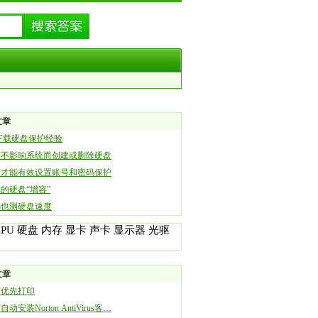
文章
下载硬盘保护经验
何不影响系统而创建或删除硬盘
何才能有效设置账号和密码保护
的硬盘“增容”
ro也测硬盘速度
CPU
硬盘
内存
显卡
声卡
显示器
光驱
文章
何优先打印
动安装Norton AntiVirus客…