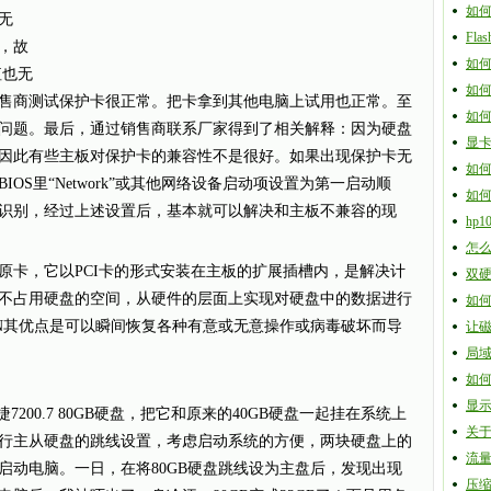
如
无
Fl
，故
如
值也无
如何
售商测试保护卡很正常。把卡拿到其他电脑上试用也正常。至
如
问题。最后，通过销售商联系厂家得到了相关解释：因为硬盘
显
因此有些主板对保护卡的兼容性不是很好。如果出现保护卡无
如
OS里“Network”或其他网络设备启动项设置为第一启动顺
如
识别，经过上述设置后，基本就可以解决和主板不兼容的现
hp
怎
卡，它以PCI卡的形式安装在主板的扩展插槽内，是解决计
双
不占用硬盘的空间，从硬件的层面上实现对硬盘中的数据进行
如
.coM.CN其优点是可以瞬间恢复各种有意或无意操作或病毒破坏而导
让
局
如
显
200.7 80GB硬盘，把它和原来的40GB硬盘一起挂在系统上
关
行主从硬盘的跳线设置，考虑启动系统的方便，两块硬盘上的
流量
启动电脑。一日，在将80GB硬盘跳线设为主盘后，发现出现
压缩