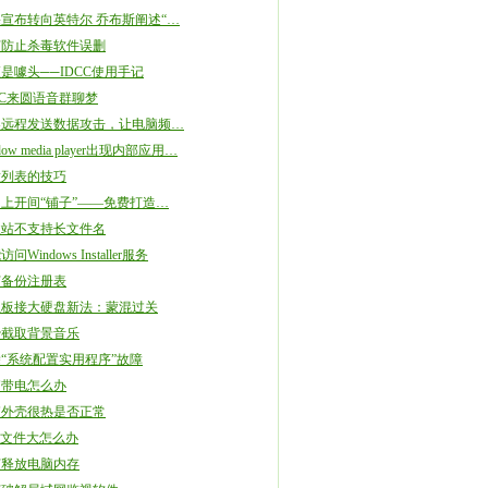
宣布转向英特尔 乔布斯阐述“…
何防止杀毒软件误删
是噱头──IDCC使用手记
C来圆语音群聊梦
客远程发送数据攻击，让电脑频…
dow media player出现内部应用…
放列表的技巧
上开间“铺子”——免费打造…
收站不支持长文件名
问Windows Installer服务
何备份注册表
主板接大硬盘新法：蒙混过关
妙截取背景音乐
“系统配置实用程序”故障
箱带电怎么办
箱外壳很热是否正常
ash文件大怎么办
何释放电脑内存