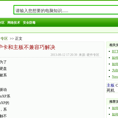
专区
网络技术
安全防毒
件专区
>> 正文
相关
护卡和主板不兼容巧解决
BT
2013-09-12 17:20:39 来源: 硬件专区
如
为了
如
硬盘
为你
被系
Ne
主板
驱动
死机
nXP系
推荐
nXP的
如
，系
如何自
触不