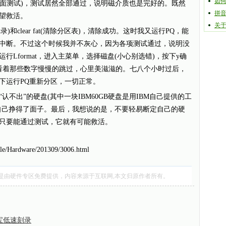
如
n(磁介质表面测试)，测试居然全部通过，说明磁介质也是完好的。既然
拼
望救活。
关
录)和clear fat(清除分区表)，清除成功。这时我又运行PQ，能
中断。不过这个时候我并不灰心，因为各项测试通过，说明没
Lformat，进入主菜单，选择磁盘(小心别选错)，按下y确
看着那些数字慢慢的跳过，心里美滋滋的。七八个小时过后，
下运行PQ重新分区，一切正常。
出”的硬盘(其中一块IBM60GB硬盘是用IBM自己提供的工
自己挣得了面子。最后，我想说的是，不要轻易断定自己的硬
只要能通过测试，它就有可能救活。
cle/Hardware/201309/3006.html
是由
硬件专区
免费提供，内容来源于互联网,本文归原作者所有。
康宝低速刻录