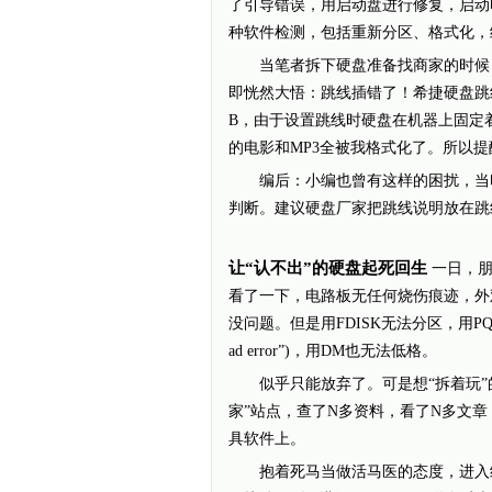
了引导错误，用启动盘进行修复，启动电
种软件检测，包括重新分区、格式化，结
当笔者拆下硬盘准备找商家的时候，不经意注意
即恍然大悟：跳线插错了！希捷硬盘跳
B，由于设置跳线时硬盘在机器上固定
的电影和MP3全被我格式化了。所以
编后：小编也曾有这样的困扰，当印
判断。建议硬盘厂家把跳线说明放在跳
让“认不出”的硬盘起死回生
一日，朋
看了一下，电路板无任何烧伤痕迹，外
没问题。但是用FDISK无法分区，用PQ
ad error”)，用DM也无法低格。
似乎只能放弃了。可是想“拆着玩”的
家”站点，查了N多资料，看了N多文章，
具软件上。
抱着死马当做活马医的态度，进入纯D