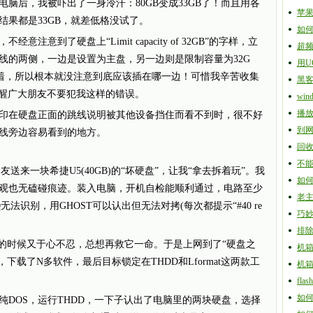
脑后，我被吓出了一身冷汗：80GB变成33GB了！而且用各
苹果
果都是33GB，就差低格没试了。
如
到了硬盘上“Limit capacity of 32GB”的字样，立
超频
线的两侧，一边是设置为主盘，另一边则是限制容量为32G
用U
着，所以根本就没注意到底应该插在哪一边！可惜我辛苦收集
黑
提醒广大朋友不要犯我这样的错误。
win
播
在硬盘正面的跳线说明被其他设备挡住而看不到时，很不好
到网
线旁边容易看到的地方。
回
不能访
友送来一块希捷U5(40GB)的“坏硬盘”，让我“拿去拆着玩”。我
如
观也无磕碰痕迹。装入电脑，开机自检能顺利通过，电路至少
老
无法识别，用GHOST可以认出但无法对拷(每次都提示“#40 re
巧
排除
时候又于心不忍，总想再救它一命。于是上网到了“硬盘之
机
下载了N多软件，最后目标锁定在THDD和Lformat这两款工
机
fl
如
OS，运行THDD，一下子认出了电脑里的两块硬盘，选择