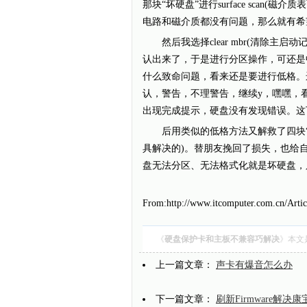
那块“坏硬盘”进行surface sca
电路和磁介质都没有问题，那么就有希
然后我选择clear mbr(清除主启动记
认出来了，于是进行分区操作，可还是
什么致命问题，看来还是要进行低格。运行
认，警告，不理警告，继续y，嘿嘿，
出现完成提示，硬盘没有发现错误。这
后用类似的低格方法又解救了四块“认不
具解决的)。替朋友挽回了损失，也给
盘无法分区、无法格式化就是坏硬盘，
From:http://www.itcomputer.com.cn/Arti
《
硬盘保护卡和主板不兼容巧解决
》本文
上一篇文章：
声卡有爆音怎么办
下一篇文章：
刷新Firmware解决