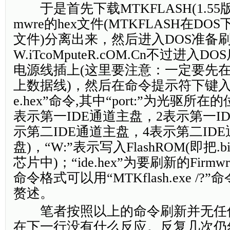
于是首先下载MTKFLASH(1.55版
mwre的hex文件(MTKFLASH在DOS下
文件)分离出来，然后进入DOS准备刷新F
W.iTcoMputeR.cOM.Cn不过进入
电源线插上(这里要注意：一定要先
上数据线)，然后在命令提示符下键入“mt
e.hex”命令,其中“port:”为光驱所在的
表示第一IDE通道主盘，2表示第一I
示第二IDE通道主盘，4表示第二ID
盘)，“W:”表示写入FlashROM(即把
芯片中)；“ide.hex”为要刷新的Fir
命令格式可以用“MTKflash.exe /
赘述。
笔者按照以上的命令刷新并无任
在下一行没有什么反应。反复几次仍