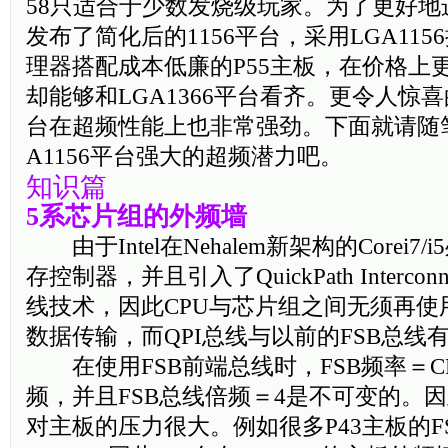
58只适合于少数发烧级玩家。为了更好地进军
发布了简化后的1156平台，采用LGA1156接口
理器搭配成本低廉的P55主板，在价格上
却能够和LGA1366平台看齐。更令人惊喜的
台在超频性能上也非常强劲。下面就请随
A1156平台强大的超频潜力吧。
知识篇
5系芯片组的外频墙
由于Intel在Nehalem新架构的Corei7
存控制器，并且引入了QuickPath Interco
线技术，因此CPU与芯片组之间无须再使
数据传输，而QPI总线与以前的FSB总线
在使用FSB前端总线时，FSB频率＝CP
频，并且FSB总线倍频＝4是不可变的。因
对主板的压力很大。例如很多P43主板的FS