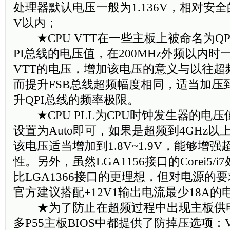
处理器默认电压一般为1.136V，相对安全
V以内；
★CPU VTT在一些主板上被命名为QPI V
PI总线的电压值，在200MHz外频以内时
VTT的电压，增加该电压的意义与以往超
而提升FSB总线超频幅度相同，适当加压到1.
升QPI总线的频率极限。
★CPU PLL为CPU时钟发生器的电
设置为Auto即可，如果是超频到4GHz
该电压适当增加到1.8V~1.9V，能够增强
性。另外，虽然LGA1156接口的Corei5
比LGA1366接口的更理想，但对电源的要求
官方建议搭配+12V1输出电流最少18A的
★为了防止在超频过程中出现主板供
多P55主板BIOS中都提供了防掉压选项：VDro