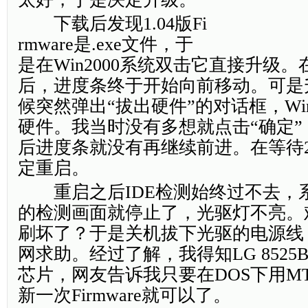
下载后发现1.04版Fi
rmware是.exe文件，于
是在Win2000系统双击它直接升级。
后，进度条终于开始向前移动。可是
候突然弹出“拔出硬件”的对话框，Win
硬件。我当时没有多想就点击“确定”
后进度条就没有再继续前进。在等待
定重启。
重启之后IDE检测始终过不去，系
的检测画面就停止了，光驱灯不亮。难道是
刷坏了？于是关机拔下光驱的电源线
网求助。经过了解，我得知LG 8525
芯片，网友告诉我只要在DOS下用MT
新一次Firmware就可以了。