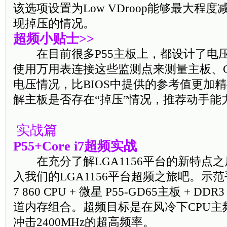
该选项设置为Low VDroop能够最大程
现掉压的情况。
超频小贴士>>
在目前很多P55主板上，都设计了电
使用万用表连接这些监测点来测量主板、C
电压情况，比BIOS中提供的参考值更加
解主板是否存在“掉压”情况，推荐动手能
实战篇
P55+Core i7超频实战
在充分了解LGA1156平台的新特点
入我们的LGA1156平台超频之旅吧。示范平
7 860 CPU + 微星 P55-GD65主板 + DDR
道内存组合。超频目标是在风冷下CPU主频
冲击2400MHz的超高频率。