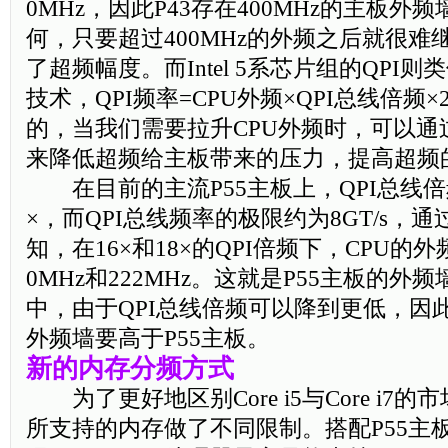
0MHz，因此P43存在400MHz的主板外
何，只要超过400MHz的外频之后就很
了超频幅度。而Intel 5系芯片组的QPI则
技术，QPI频率=CPU外频×QPI总线倍频
的，当我们需要拉升CPU外频时，可以通
来降低超频给主板带来的压力，提高超频
在目前的主流P55主板上，QPI总线倍频
×，而QPI总线频率的极限约为8GT/s，
知，在16×和18×的QPI倍频下，CPU的
0MHz和222MHz。这就是P55主板的外
中，由于QPI总线倍频可以降到更低，因此
外频墙要高于P55主板。
新的内存分频方式
为了更好地区别Core i5与Core i7的市
所支持的内存做了不同限制。搭配P55主