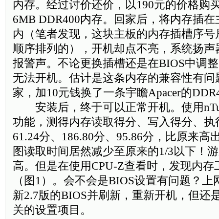
内存。经过讨价还价，以190元的价格购买
6MB DDR400内存。回家后，将内存插在
内（笔者发现，这块主板的内存插槽序号居
顺序排列的），开机却点不亮，系统扬声
报警声。不论更换插槽还是在BIOS中调
无法开机。估计是这条内存的兼容性有问
家，加10元钱换了一条宇瞻Apacer的DDR
安装后，终于可以正常开机。使用nTu
功能，测得内存读取得分、写入得分、执
61.24分、186.80分、95.86分，比原来
图读取时间居然减少至原来的1/3以下！
高。但是在使用CPU-Z查看时，发现内
（图1）。会不会是BIOS设置有问题？上
新2.7版的BIOS并刷新，重新开机，但
关的设置项目。