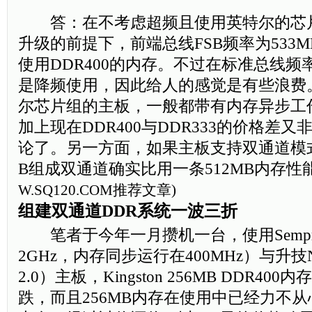
答：在不考虑超频且使用英特尔的芯
升级的前提下，前端总线FSB频率为533M
使用DDR400的内存。不过在标准总线频率
是降频使用，因此给人的感觉是有些浪费
尔芯片组的主板，一般都带有内存异步工
加上现在DDR400与DDR333的价格差
论了。另一方面，如果主板支持双通道模式
B组成双通道确实比用一条512MB内存性
W.SQ120.COM
推荐文章)
组建双通道DDR系统一波三折
笔者于今年一月攒机一台，使用Sempron
2GHz，内存同步运行在400MHz）与升技
2.0）主板，Kingston 256MB DDR4
跌，而且256MB内存在使用中已经力不