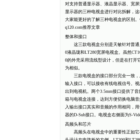
对支持普通显示器、液晶显示器、宽屏
显示器的三种电视盒进行对比拆解，这
大家能更好的了解三种电视盒的区别。ww
q120.com推荐文章
整体和接口
这三款电视盒分别是天敏针对普通显示
0液晶珑和LT280宽屏电视盒。虽然CT
0的外壳采用流线型设计，但是在打开它们
为相似。
三款电视盒的接口部分完全一致，厂
输入接口，可以接收有线电视信号。视
出到电视机。两个3.5mm接口提供
箱与电视盒连接，达到方便切换电脑音频和电
入输出接口其实和音频的作用相同，用
器的D-Sub接口。电视盒右侧面为S-Vide
高频头和芯片
高频头在电视盒中的重要性正如它在
头设计在电路板的左侧，LT300和LT28