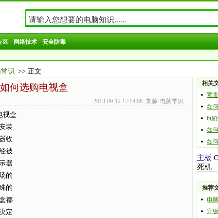
专区
网络技术
安全防毒
脑常识
>> 正文
相关
如何选购电视盒
宽
2013-09-12 17:14:08 来源: 电脑常识
如何
电视盒
bt
安装
如
器收
如
经被
主板
示器
死机
场的
殊的
推荐
盒都
电
升
决定