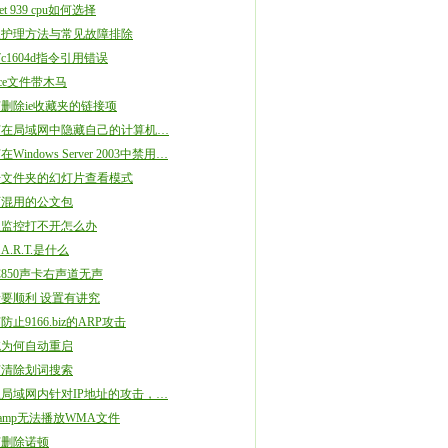
ket 939 cpu如何选择
板护理方法与常见故障排除
77c1604d指令引用错误
fice文件带木马
删除ie收藏夹的链接项
何在局域网中隐藏自己的计算机…
Windows Server 2003中禁用…
开文件夹的幻灯片查看模式
可混用的公文包
星监控打不开怎么办
.A.R.T.是什么
C850声卡右声道无声
要顺利 设置有讲究
防止9166.biz的ARP攻击
统为何自动重启
何清除划词搜索
局域网内针对IP地址的攻击，…
namp无法播放WMA文件
何删除诺顿