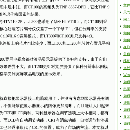
文
矩。而CT100的高频头为TNF 8337-DFD，它比TNF 9
天
是厂商考虑价格因素的结果。
问
10-2P，LT300也采用了华亚HTV110-2，而CT100则采
如何
款的核心处理芯片编号仅仅差了一个字母“P”，但在分辨率的支持
如何
10和16∶9宽屏模式，而LT300和CT100则只支持4∶3。
如何
路板上的芯片也比较少，而LT300和LT280的芯片布置几乎相
在E
备份
280宽屏电视盒都对液晶显示器提供了良好的支持，由于它们
移
果差异不大。而LT280更针对宽屏提供了多种分辨率比例模
当W
格享受到宽屏液晶电视的显示效果。
Wi
如何
电
如何通
直接把显示器接上电脑就用了，并没有考虑到显示器是有调
虚
，不但能够使显示器显示的图像更加清晰，而且能让人用起来
如
为CRT和LCD两种。两种显示器在调节选项上大体相同，都有
显
。而LCD有自动调节功能，CRT有消磁功能，自动调节和消磁
如
CD已经逐渐取代了CRT的位置，成为了市场的主流。本文就以