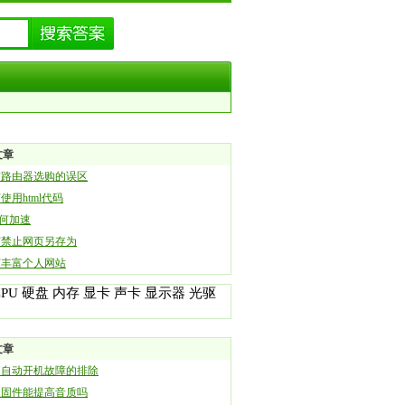
文章
带路由器选购的误区
使用html代码
如何加速
何禁止网页另存为
何丰富个人网站
CPU
硬盘
内存
显卡
声卡
显示器
光驱
文章
脑自动开机故障的排除
级固件能提高音质吗