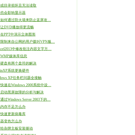
件或目录损坏且无法读取
气也会影响显示器
：如何通过防火墙来防止蓝屏攻…
让DVD播放得更流畅
在PPT中演示立体图形
限制来自公网的用户拨叫VPN服…
xcel2013中修改批注内容文字方…
WMP媒体库信息
动硬盘有两个盘符的解决
inXP系统更换硬件
ndows XP任务栏问题全接触
快速在Windows 2000系统中设…
脑启动黑屏故障的分析与解决
过Windows Server 2003下的…
拟内存不足怎么办
何快速更新病毒库
示器变色怎么办
何给杂牌主板安装驱动