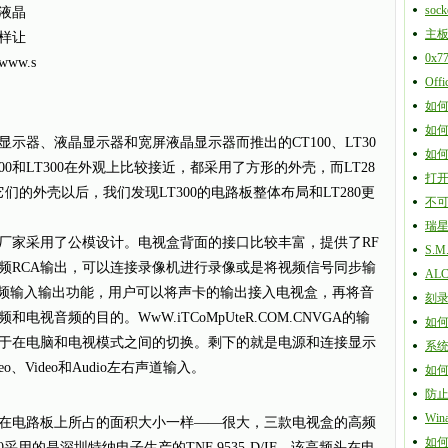
soc
液晶
主
样让
0x
w.s
Of
如何
如
器、液晶显示器和宽屏液晶显示器而推出的CT100、LT30
如何在
100和LT300在外观上比较接近，都采用了方形的外壳，而LT28
打
的外壳以后，我们发现LT300的电路板整体布局和LT280更
不
瑞
家采用了公模设计。电视盒背面的接口比较丰富，提供了RF
S.M
频RCA输出，可以连接录像机进行录像或是将视频信号同步输
AL
了音频输入输出功能，用户可以将声卡的输出接入电视盒，再将音
刻录
视音频的目的。WwW.iTCoMpUteR.COM.CNVGA的输
如何
于在电脑和电视模式之间的切换。剩下的就是电源和连接显示
系
o、Video和Audio左右声道输入。
如
防止
Wi
电路板上所占的面积大小一样——很大，三款电视盒的高频
如
0采用的是深圳特纳电子生产的TNF 9535-D/IF，该高频头在电