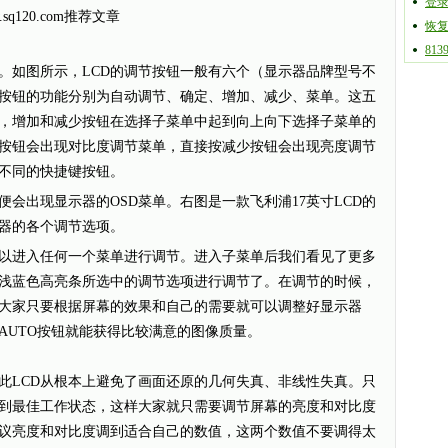
登录
120.com推荐文章
恢
81
如图所示，LCD的调节按钮一般有六个（显示器品牌型号不
按钮的功能分别为自动调节、确定、增加、减少、菜单。这五
，增加和减少按钮在选择子菜单中起到向上向下选择子菜单的
按钮会出现对比度调节菜单，直接按减少按钮会出现亮度调节
置不同的快捷键按钮。
出现显示器的OSD菜单。右图是一款飞利浦17英寸LCD的
示器的各个调节选项。
进入任何一个菜单进行调节。进入子菜单后我们看见了更多
浅蓝色高亮条所选中的调节选项进行调节了。在调节的时候，
大家只要根据屏幕的效果和自己的需要就可以调整好显示器
AUTO按钮就能获得比较满意的图像质量。
LCD从根本上避免了画面还原的几何失真、非线性失真。只
到最佳工作状态，这样大家就只需要调节屏幕的亮度和对比度
议亮度和对比度调到适合自己的数值，这两个数值不要调得太