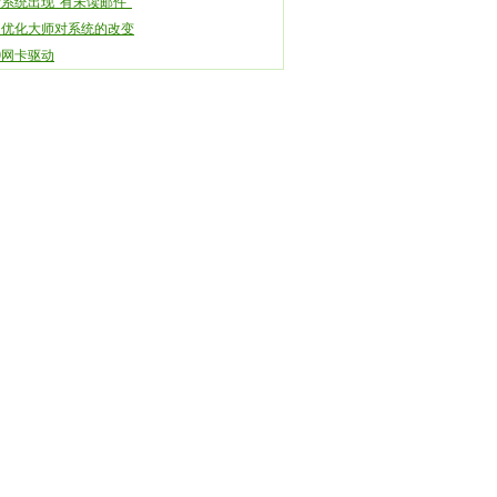
系统出现“有未读邮件”
复优化大师对系统的改变
39网卡驱动